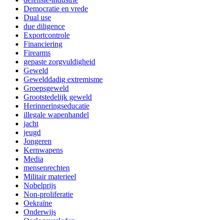
Democratie en vrede
Dual use
due diligence
Exportcontrole
Financiering
Firearms
gepaste zorgvuldigheid
Geweld
Gewelddadig extremisme
Groepsgeweld
Grootstedelijk geweld
Herinneringseducatie
illegale wapenhandel
jacht
jeugd
Jongeren
Kernwapens
Media
mensenrechten
Militair materieel
Nobelprijs
Non-proliferatie
Oekraïne
Onderwijs