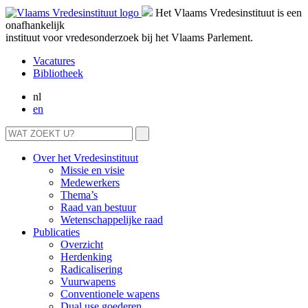
Het Vlaams Vredesinstituut is een
onafhankelijk
instituut voor vredesonderzoek bij het Vlaams Parlement.
Vacatures
Bibliotheek
nl
en
Over het Vredesinstituut
Missie en visie
Medewerkers
Thema’s
Raad van bestuur
Wetenschappelijke raad
Publicaties
Overzicht
Herdenking
Radicalisering
Vuurwapens
Conventionele wapens
Dual use goederen