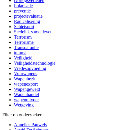
Oorlogsverleden
Polarisatie
preventie
projectevaluatie
Radicalisering
Schietsport
Stedelijk samenleven
Terrorism
Terrorisme
Transparantie
trauma
Veiligheid
Veiligheidstechnologie
Vredesopvoeding
Vuurwapens
Wapenbezit
wapenexport
Wapengeweld
Wapenhandel
wapenuitvoer
Wetgeving
Filter op onderzoeker
Annelies Pauwels
Astrid De Schutter