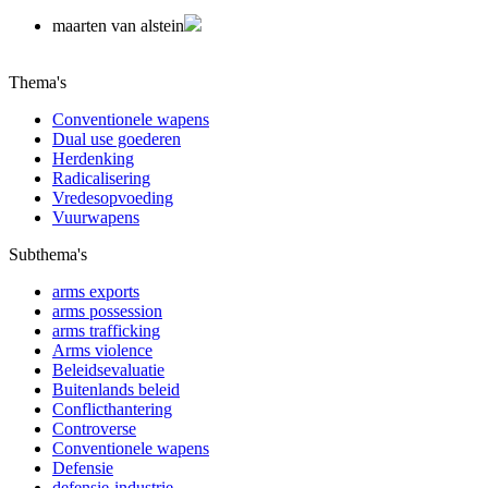
maarten van alstein
Thema's
Conventionele wapens
Dual use goederen
Herdenking
Radicalisering
Vredesopvoeding
Vuurwapens
Subthema's
arms exports
arms possession
arms trafficking
Arms violence
Beleidsevaluatie
Buitenlands beleid
Conflicthantering
Controverse
Conventionele wapens
Defensie
defensie-industrie