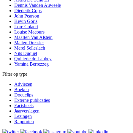
Dennis Vanden Auweele
Diederik Cops
John Pearson
Kevin Goris
Lore Colaert
Louise Macours
Maarten Van Alstein
Matteo Dressler
Merel Selleslach
Nils Duquet
Quitterie de Labbey
Yamina Berrezzeg
Filter op type
Adviezen
Boeken
Docuclips
Externe publicaties
Factsheets
Jaarverslagen
Lezingen
Rapporten